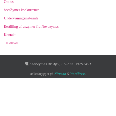
Om os
beerZymes konkurrence
Undervisningsmateriale
Bestilling af enzymer fra Novozymes
Kontakt
Til elever
beerZymes.dk ApS, CVR.nr. 39792451
mikrobrygget på
Nirvana
&
WordPress.