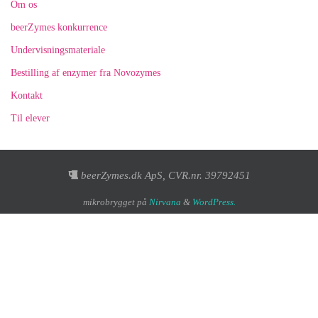
Om os
beerZymes konkurrence
Undervisningsmateriale
Bestilling af enzymer fra Novozymes
Kontakt
Til elever
beerZymes.dk ApS, CVR.nr. 39792451
mikrobrygget på
Nirvana
&
WordPress.