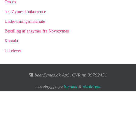
Om os
beerZymes konkurrence
Undervisningsmateriale
Bestilling af enzymer fra Novozymes
Kontakt
Til elever
beerZymes.dk ApS, CVR.nr. 39792451
mikrobrygget på
Nirvana
&
WordPress.