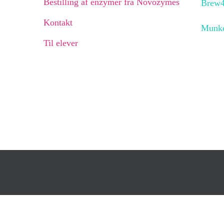
Bestilling af enzymer fra Novozymes
Brew4
Kontakt
Munke
Til elever