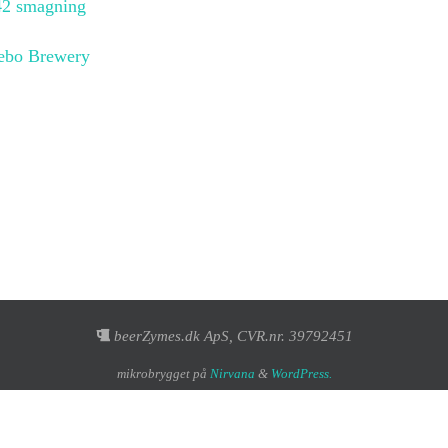
2 smagning
bo Brewery
beerZymes.dk ApS, CVR.nr. 39792451
mikrobrygget på
Nirvana
&
WordPress.