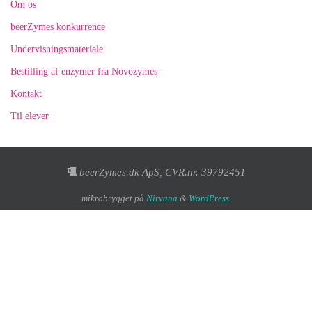
Om os
beerZymes konkurrence
Undervisningsmateriale
Bestilling af enzymer fra Novozymes
Kontakt
Til elever
beerZymes.dk ApS, CVR.nr. 39792451
mikrobrygget på
Nirvana
&
WordPress.