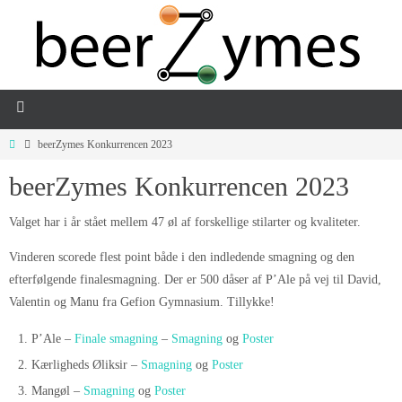
beerZymes Konkurrencen 2023
beerZymes Konkurrencen 2023
Valget har i år stået mellem 47 øl af forskellige stilarter og kvaliteter.
Vinderen scorede flest point både i den indledende smagning og den
efterfølgende finalesmagning. Der er 500 dåser af P’Ale på vej til David,
Valentin og Manu fra Gefion Gymnasium. Tillykke!
P’Ale –
Finale smagning
–
Smagning
og
Poster
Kærligheds Øliksir –
Smagning
og
Poster
Mangøl –
Smagning
og
Poster