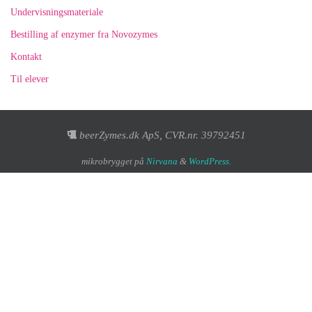
Undervisningsmateriale
Bestilling af enzymer fra Novozymes
Kontakt
Til elever
beerZymes.dk ApS, CVR.nr. 39792451
mikrobrygget på
Nirvana
&
WordPress.